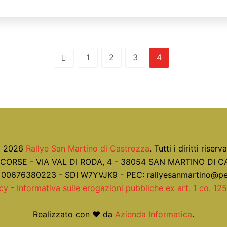
1
2
3
4
 2026
Rallye San Martino di Castrozza
. Tutti i diritti riserva
ORSE - VIA VAL DI RODA, 4 - 38054 SAN MARTINO DI 
. 00676380223 - SDI W7YVJK9 - PEC: rallyesanmartino@pe
icy
-
Informativa sulle erogazioni pubbliche ex art. 1 co. 12
Realizzato con ❤ da
Azienda Informatica
.