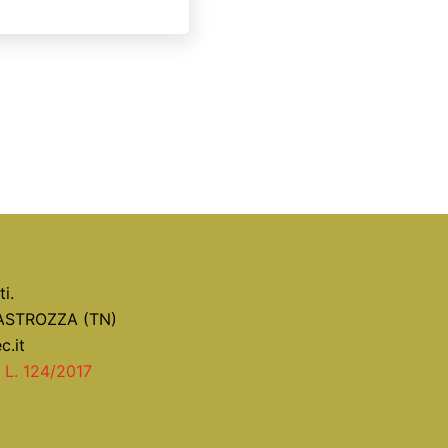
ti.
CASTROZZA (TN)
c.it
5 L. 124/2017