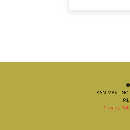
©
SAN MARTINO C
P.I
Privacy Pol