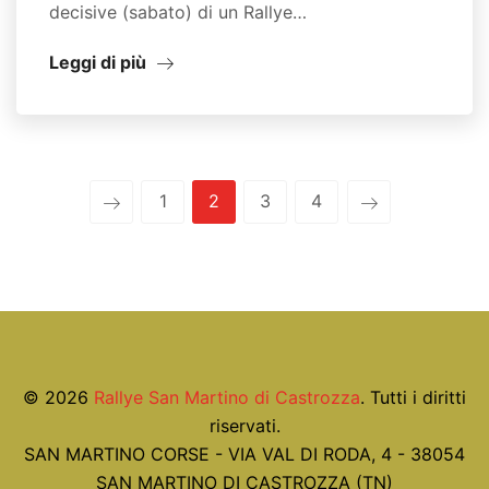
decisive (sabato) di un Rallye…
Leggi di più
1
2
3
4
© 2026
Rallye San Martino di Castrozza
. Tutti i diritti
riservati.
SAN MARTINO CORSE - VIA VAL DI RODA, 4 - 38054
SAN MARTINO DI CASTROZZA (TN)