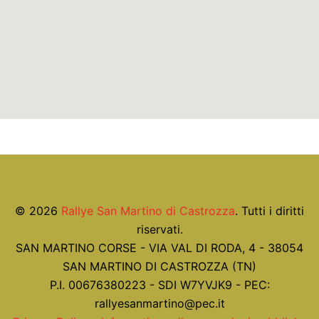
© 2026
Rallye San Martino di Castrozza
. Tutti i diritti
riservati.
SAN MARTINO CORSE - VIA VAL DI RODA, 4 - 38054
SAN MARTINO DI CASTROZZA (TN)
P.I. 00676380223 - SDI W7YVJK9 - PEC:
rallyesanmartino@pec.it