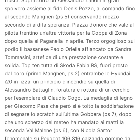
frusta. Soprattutto un Alessandro Zanolli in gran
spolvero assieme al fido Denis Pozzo, al comando fino
al secondo Manghen (ps 5) conservando mezzo
secondo di ardita speranza. Piazza d’onore che vale al
pilota trentino un’altra vittoria per la Coppa di Zona
dopo quella al Paganella in aprile. Terzo orgoglioso sul
podio il bassanese Paolo Oriella affiancato da Sandra
Tommasini, artefice di una prestazione costante e
solida. Top ten tutta di Skoda Fabia RS, fuori presto
dal coro (primo Manghen, ps 2) entrambe le Hyundai
i20 in lizza: un principio d’incendio su quella di
Alessandro Battaglin, foratura e rottura di un cerchio
per l’esemplare di Claudio Cogo. La medaglia di legno
per Giacomo Pasa che però si è tolto la soddisfazione
di segnare lo scratch sull’ultima Gobbera (ps 7), dopo
che uno scherzo del meteo ha mandato ai matti la
seconda Val Malene (ps 6), con Nicola Sartor
fenomenale su Peugeot 106 S16 calzando gomme da