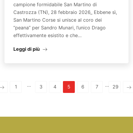
campione formidabile San Martino di
Castrozza (TN), 28 febbraio 2026_ Ebbene sì,
San Martino Corse si unisce al coro dei
“peana” per Sandro Munari, l’unico Drago
effettivamente esistito e che…
Leggi di più
…
…
1
3
4
5
6
7
29