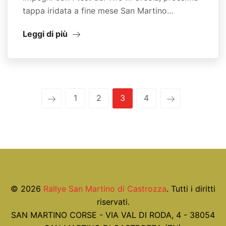
tappa iridata a fine mese San Martino…
Leggi di più
1
2
3
4
© 2026
Rallye San Martino di Castrozza
. Tutti i diritti
riservati.
SAN MARTINO CORSE - VIA VAL DI RODA, 4 - 38054