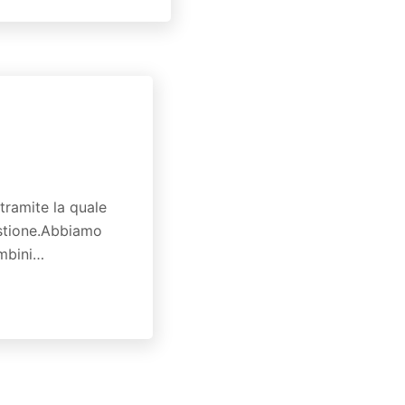
ramite la quale
festione.Abbiamo
ambini…