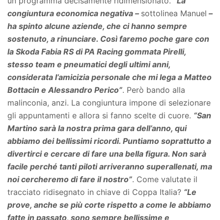
un programma decisamente ridimensionato.
“La
congiuntura economica negativa –
sottolinea Manuel
–
ha spinto alcune aziende, che ci hanno sempre
sostenuto, a rinunciare. Così faremo poche gare con
la Skoda Fabia RS di PA Racing gommata Pirelli,
stesso team e pneumatici degli ultimi anni,
considerata l’amicizia personale che mi lega a Matteo
Bottacin e Alessandro Perico”
. Però bando alla
malinconia, anzi. La congiuntura impone di selezionare
gli appuntamenti e allora si fanno scelte di cuore.
“San
Martino sarà la nostra prima gara dell’anno, qui
abbiamo dei bellissimi ricordi. P
untiamo soprattutto a
divertirci e cercare di fare una bella figura. Non sarà
facile perché tanti piloti arriveranno superallenati, ma
noi cercheremo di fare il nostro”
. Come valutate il
tracciato ridisegnato in chiave di Coppa Italia?
“Le
prove, anche se più corte rispetto a come le abbiamo
fatte in passato, sono sempre bellissime e