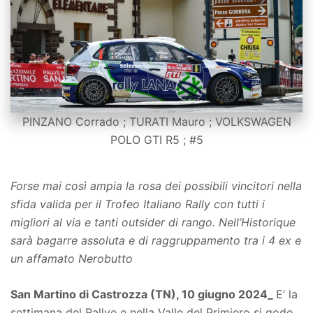
PINZANO Corrado ; TURATI Mauro ; VOLKSWAGEN
POLO GTI R5 ; #5
Forse mai così ampia la rosa dei possibili vincitori nella
sfida valida per il Trofeo Italiano Rally con tutti i
migliori al via e tanti outsider di rango. Nell’Historique
sarà bagarre assoluta e di raggruppamento tra i 4 ex e
un affamato Nerobutto
San Martino di Castrozza (TN), 10 giugno 2024_
E’ la
settimana del Rallye e nella Valle del Primiero si gode