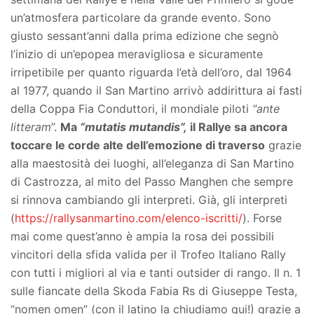
un’atmosfera particolare da grande evento. Sono
giusto sessant’anni dalla prima edizione che segnò
l’inizio di un’epopea meravigliosa e sicuramente
irripetibile per quanto riguarda l’età dell’oro, dal 1964
al 1977, quando il San Martino arrivò addirittura ai fasti
della Coppa Fia Conduttori, il mondiale piloti
“ante
litteram
”.
Ma
“mutatis mutandis”,
il Rallye sa ancora
toccare le corde alte dell’emozione di traverso
grazie
alla maestosità dei luoghi, all’eleganza di San Martino
di Castrozza, al mito del Passo Manghen che sempre
si rinnova cambiando gli interpreti. Già, gli interpreti
(
https://rallysanmartino.com/elenco-iscritti/
). Forse
mai come quest’anno è ampia la rosa dei possibili
vincitori della sfida valida per il Trofeo Italiano Rally
con tutti i migliori al via e tanti outsider di rango. Il n. 1
sulle fiancate della Skoda Fabia Rs di Giuseppe Testa,
“nomen omen” (con il latino la chiudiamo qui!) grazie a