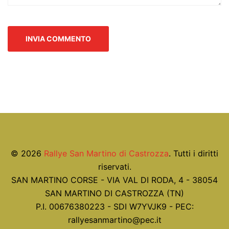
© 2026
Rallye San Martino di Castrozza
. Tutti i diritti
riservati.
SAN MARTINO CORSE - VIA VAL DI RODA, 4 - 38054
SAN MARTINO DI CASTROZZA (TN)
P.I. 00676380223 - SDI W7YVJK9 - PEC:
rallyesanmartino@pec.it