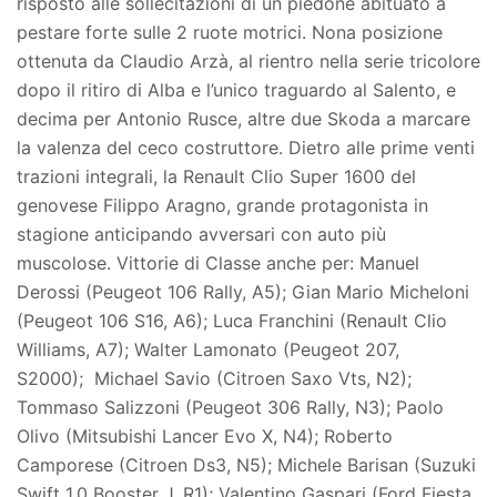
risposto alle sollecitazioni di un piedone abituato a
pestare forte sulle 2 ruote motrici. Nona posizione
ottenuta da Claudio Arzà, al rientro nella serie tricolore
dopo il ritiro di Alba e l’unico traguardo al Salento, e
decima per Antonio Rusce, altre due Skoda a marcare
la valenza del ceco costruttore. Dietro alle prime venti
trazioni integrali, la Renault Clio Super 1600 del
genovese Filippo Aragno, grande protagonista in
stagione anticipando avversari con auto più
muscolose. Vittorie di Classe anche per: Manuel
Derossi (Peugeot 106 Rally, A5); Gian Mario Micheloni
(Peugeot 106 S16, A6); Luca Franchini (Renault Clio
Williams, A7); Walter Lamonato (Peugeot 207,
S2000); Michael Savio (Citroen Saxo Vts, N2);
Tommaso Salizzoni (Peugeot 306 Rally, N3); Paolo
Olivo (Mitsubishi Lancer Evo X, N4); Roberto
Camporese (Citroen Ds3, N5); Michele Barisan (Suzuki
Swift 1.0 Booster J, R1); Valentino Gaspari (Ford Fiesta,