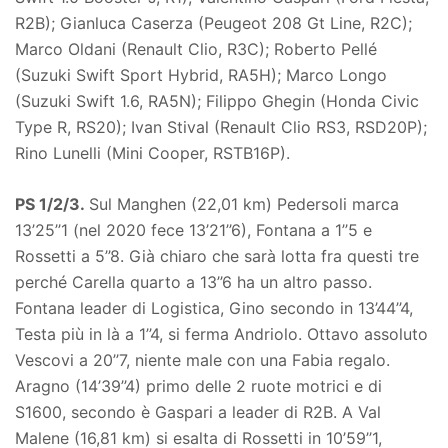
R2B); Gianluca Caserza (Peugeot 208 Gt Line, R2C);
Marco Oldani (Renault Clio, R3C); Roberto Pellé
(Suzuki Swift Sport Hybrid, RA5H); Marco Longo
(Suzuki Swift 1.6, RA5N); Filippo Ghegin (Honda Civic
Type R, RS20); Ivan Stival (Renault Clio RS3, RSD20P);
Rino Lunelli (Mini Cooper, RSTB16P).
PS 1/2/3.
Sul Manghen (22,01 km) Pedersoli marca
13’25’’1 (nel 2020 fece 13’21’’6), Fontana a 1’’5 e
Rossetti a 5’’8. Già chiaro che sarà lotta fra questi tre
perché Carella quarto a 13’’6 ha un altro passo.
Fontana leader di Logistica, Gino secondo in 13’44’’4,
Testa più in là a 1’’4, si ferma Andriolo. Ottavo assoluto
Vescovi a 20’’7, niente male con una Fabia regalo.
Aragno (14’39’’4) primo delle 2 ruote motrici e di
S1600, secondo è Gaspari a leader di R2B. A Val
Malene (16,81 km) si esalta di Rossetti in 10’59’’1,