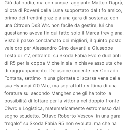
Giù dal podio, ma comunque raggiante Matteo Daprà,
pilota di Roveré della Luna supportato dal tifo amico,
primo dei trentini grazie a una gara di sostanza con
una Citroen Ds3 Wrc non facile da gestire, lui che
quest’anno aveva fin qui fatto solo il Marca trevigiana.
Visto il passo conclamato dei migliori, il quinto posto
vale oro per Alessandro Gino davanti a Giuseppe
Testa di 7’’7, entrambi su Skoda Fabia Evo e duellanti
di R5 per la coppa Michelin sia in chiave assoluta che
di raggruppamento. Delusione cocente per Corrado
Fontana, settimo in una giornata di scarsa vena della
sua Hyundai i20 Wrc, ma soprattutto vittima di una
foratura sul secondo Manghen che gli ha tolto la
possibilità di lottare per la vittoria nel doppio fronte
Ciwrc e Logistica, matematicamente estromesso dal
sogno scudetto. Ottavo Roberto Vescovi in una gara
“regalo” su Skoda Fabia R5 non evoluta, ma che ha