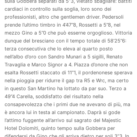
sulla Gobbera separati da 5’’3, vietato sbagliare: battiti
cardiaci in controllo sulla soglia, loro sono dei
professionisti, altro che gentlemen driver. Pedersoli
prende l’ultimo timbro in 4’47’’8, Rossetti a 5’’8, nel
mezzo Gino a 5’’0 che può esserne orgoglioso. Vittoria
dunque del bresciano con il tempo totale di 58’25’’6:
terza consecutiva che lo eleva al quarto posto
nell’albo d’oro con Sandro Munari a 5 sigilli, Renato
Travaglia e Marco Signor a 4. Piazza d’onore che non
esalta Rossetti staccato di 11’’1, il pordenonese sperava
nella pioggia per ridurre il gap tra R5 e Wrc, ma certo
in questo San Martino ha lottato da par suo. Terzo a
49’’4 Carella, soddisfatto del risultato nella
consapevolezza che i primi due ne avevano di più, ma
è ancora lui in testa al campionato. Daprà si gode
l’attimo fuggente all’arrivo sul sagrato del Majestic
Hotel Dolomiti, quinto tempo sulla Gobbera per
difendersi da Gino che gli arriva dietro per soli 3’’3. In