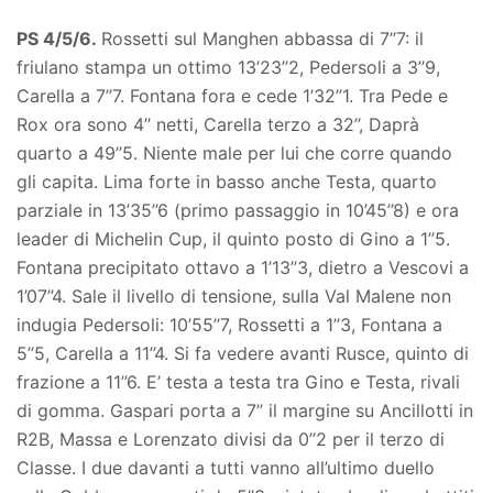
PS 4/5/6.
Rossetti sul Manghen abbassa di 7’’7: il
friulano stampa un ottimo 13’23’’2, Pedersoli a 3’’9,
Carella a 7’’7. Fontana fora e cede 1’32’’1. Tra Pede e
Rox ora sono 4’’ netti, Carella terzo a 32’’, Daprà
quarto a 49’’5. Niente male per lui che corre quando
gli capita. Lima forte in basso anche Testa, quarto
parziale in 13’35’’6 (primo passaggio in 10’45’’8) e ora
leader di Michelin Cup, il quinto posto di Gino a 1’’5.
Fontana precipitato ottavo a 1’13’’3, dietro a Vescovi a
1’07’’4. Sale il livello di tensione, sulla Val Malene non
indugia Pedersoli: 10’55’’7, Rossetti a 1’’3, Fontana a
5’’5, Carella a 11’’4. Si fa vedere avanti Rusce, quinto di
frazione a 11’’6. E’ testa a testa tra Gino e Testa, rivali
di gomma. Gaspari porta a 7’’ il margine su Ancillotti in
R2B, Massa e Lorenzato divisi da 0’’2 per il terzo di
Classe. I due davanti a tutti vanno all’ultimo duello