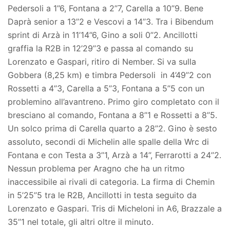
Pedersoli a 1’’6, Fontana a 2’’7, Carella a 10’’9. Bene
Daprà senior a 13’’2 e Vescovi a 14’’3. Tra i Bibendum
sprint di Arzà in 11’14’’6, Gino a soli 0’’2. Ancillotti
graffia la R2B in 12’29’’3 e passa al comando su
Lorenzato e Gaspari, ritiro di Nember. Si va sulla
Gobbera (8,25 km) e timbra Pedersoli in 4’49’’2 con
Rossetti a 4’’3, Carella a 5’’3, Fontana a 5’’5 con un
problemino all’avantreno. Primo giro completato con il
bresciano al comando, Fontana a 8’’1 e Rossetti a 8’’5.
Un solco prima di Carella quarto a 28’’2. Gino è sesto
assoluto, secondi di Michelin alle spalle della Wrc di
Fontana e con Testa a 3’’1, Arzà a 14’’, Ferrarotti a 24’’2.
Nessun problema per Aragno che ha un ritmo
inaccessibile ai rivali di categoria. La firma di Chemin
in 5’25’’5 tra le R2B, Ancillotti in testa seguito da
Lorenzato e Gaspari. Tris di Micheloni in A6, Brazzale a
35’’1 nel totale, gli altri oltre il minuto.