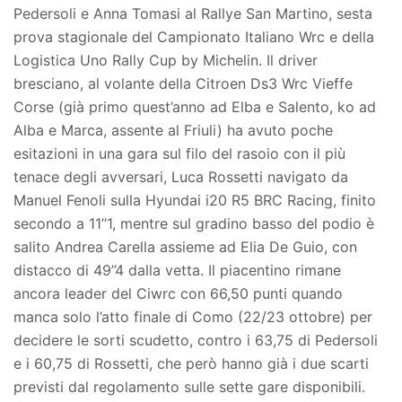
Pedersoli e Anna Tomasi al Rallye San Martino, sesta
prova stagionale del Campionato Italiano Wrc e della
Logistica Uno Rally Cup by Michelin. Il driver
bresciano, al volante della Citroen Ds3 Wrc Vieffe
Corse (già primo quest’anno ad Elba e Salento, ko ad
Alba e Marca, assente al Friuli) ha avuto poche
esitazioni in una gara sul filo del rasoio con il più
tenace degli avversari, Luca Rossetti navigato da
Manuel Fenoli sulla Hyundai i20 R5 BRC Racing, finito
secondo a 11’’1, mentre sul gradino basso del podio è
salito Andrea Carella assieme ad Elia De Guio, con
distacco di 49’’4 dalla vetta. Il piacentino rimane
ancora leader del Ciwrc con 66,50 punti quando
manca solo l’atto finale di Como (22/23 ottobre) per
decidere le sorti scudetto, contro i 63,75 di Pedersoli
e i 60,75 di Rossetti, che però hanno già i due scarti
previsti dal regolamento sulle sette gare disponibili.