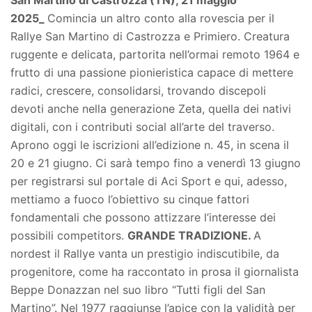
San Martino di Castrozza (TN), 21 maggio
2025_
Comincia un altro conto alla rovescia per il
Rallye San Martino di Castrozza e Primiero. Creatura
ruggente e delicata, partorita nell’ormai remoto 1964 e
frutto di una passione pionieristica capace di mettere
radici, crescere, consolidarsi, trovando discepoli
devoti anche nella generazione Zeta, quella dei nativi
digitali, con i contributi social all’arte del traverso.
Aprono oggi le iscrizioni all’edizione n. 45, in scena il
20 e 21 giugno. Ci sarà tempo fino a venerdì 13 giugno
per registrarsi sul portale di Aci Sport e qui, adesso,
mettiamo a fuoco l’obiettivo su cinque fattori
fondamentali che possono attizzare l’interesse dei
possibili competitors.
GRANDE TRADIZIONE.
A
nordest il Rallye vanta un prestigio indiscutibile, da
progenitore, come ha raccontato in prosa il giornalista
Beppe Donazzan nel suo libro “Tutti figli del San
Martino”. Nel 1977 raggiunse l’apice con la validità per