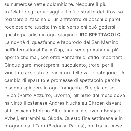
su numerose vette dolomitiche. Neppure il più
trafelato degli equipaggi e il più distratto dei tifosi sa
resistere al fascino di un anfiteatro di boschi e pareti
rocciose che suscita invidia verso chi può godersi
questo paradiso in ogni stagione.
IRC SPETTACOLO.
La novità di quest’anno è l’approdo del San Martino
nell’International Rally Cup, una serie privata ma più
aperta che mai, con oltre vent’anni di sfide importanti.
Cinque gare, montepremi succulento, trofei per il
vincitore assoluto e i vincitori delle varie categorie. Un
cambio di spartito e promesse di spettacolo perché
bisogna spingere in ogni frangente. Si è già corso
l’Elba (Porto Azzurro, Livorno) all’inizio del mese dove
ha vinto il catanese Andrea Nucita su Citroen davanti
al bresciano Stefano Albertini e allo sloveno Bostjan
Avbelj, entrambi su Skoda. Questo fine settimana è in
programma il Taro (Bedonia, Parma), poi tra un mese