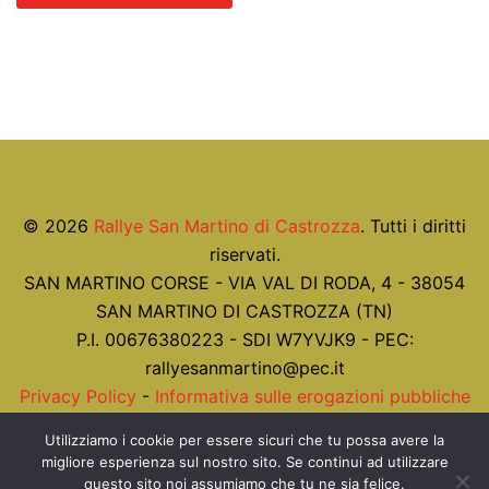
© 2026
Rallye San Martino di Castrozza
. Tutti i diritti
riservati.
SAN MARTINO CORSE - VIA VAL DI RODA, 4 - 38054
SAN MARTINO DI CASTROZZA (TN)
P.I. 00676380223 - SDI W7YVJK9 - PEC:
rallyesanmartino@pec.it
Privacy Policy
-
Informativa sulle erogazioni pubbliche
ex art. 1 co. 125 L. 124/2017
Utilizziamo i cookie per essere sicuri che tu possa avere la
migliore esperienza sul nostro sito. Se continui ad utilizzare
Realizzato con
da
Azienda Informatica
.
questo sito noi assumiamo che tu ne sia felice.