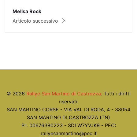
Melisa Rock
Articolo successivo
© 2026
Rallye San Martino di Castrozza
. Tutti i diritti
riservati.
SAN MARTINO CORSE - VIA VAL DI RODA, 4 - 38054
SAN MARTINO DI CASTROZZA (TN)
P.I. 00676380223 - SDI W7YVJK9 - PEC:
rallyesanmartino@pec.it