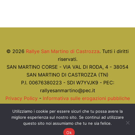
© 2026
Rallye San Martino di Castrozza
. Tutti i diritti
riservati.
SAN MARTINO CORSE - VIA VAL DI RODA, 4 - 38054
SAN MARTINO DI CASTROZZA (TN)
P.I. 00676380223 - SDI W7YVJK9 - PEC:
rallyesanmartino@pec.it
Privacy Policy
-
Informativa sulle erogazioni pubbliche
ex art. 1 co. 125 L. 124/2017
Utilizziamo i cookie per essere sicuri che tu possa avere la
migliore esperienza sul nostro sito. Se continui ad utilizzare
Realizzato con ❤ da
Azienda Informatica
.
questo sito noi assumiamo che tu ne sia felice.
Ok