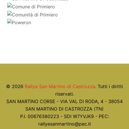
© 2026
Rallye San Martino di Castrozza
. Tutti i diritti
riservati.
SAN MARTINO CORSE - VIA VAL DI RODA, 4 - 38054
SAN MARTINO DI CASTROZZA (TN)
P.I. 00676380223 - SDI W7YVJK9 - PEC:
rallyesanmartino@pec.it