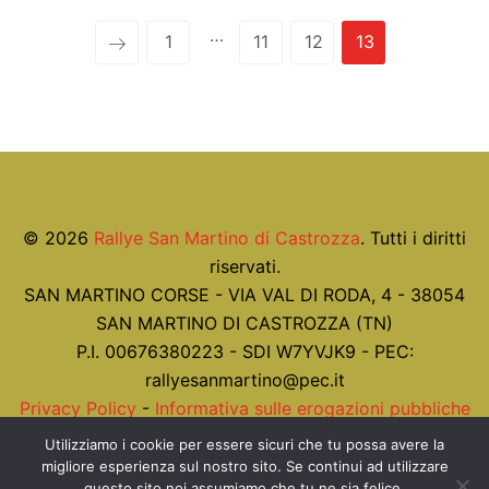
…
1
11
12
13
© 2026
Rallye San Martino di Castrozza
. Tutti i diritti
riservati.
SAN MARTINO CORSE - VIA VAL DI RODA, 4 - 38054
SAN MARTINO DI CASTROZZA (TN)
P.I. 00676380223 - SDI W7YVJK9 - PEC:
rallyesanmartino@pec.it
Privacy Policy
-
Informativa sulle erogazioni pubbliche
ex art. 1 co. 125 L. 124/2017
Utilizziamo i cookie per essere sicuri che tu possa avere la
migliore esperienza sul nostro sito. Se continui ad utilizzare
questo sito noi assumiamo che tu ne sia felice.